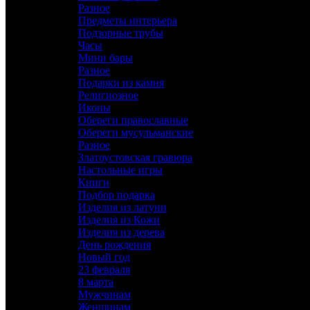
Разное
Предметы интерьера
Подзорные трубы
Часы
Мини бары
Разное
Подарки из камня
Религиозное
Иконы
Обереги православные
Обереги мусульманские
Разное
Златоустовская гравюра
Настольные игры
Книги
Подбор подарка
Изделия из латуни
Изделия из Кожи
Изделия из дерева
День рождения
Новый год
23 февраля
8 марта
Мужчинам
Женщинам