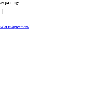
ам разницу.
at-zlat.ru/agreement/