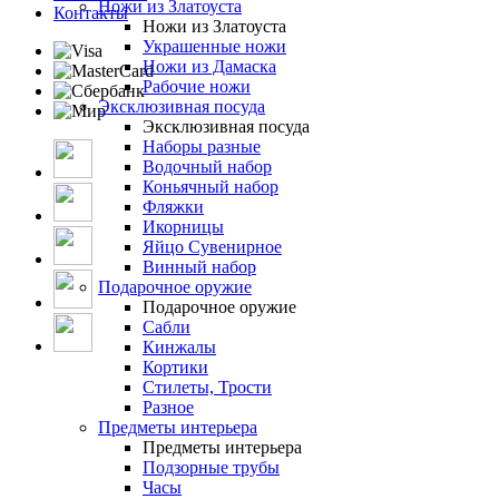
Ножи из Златоуста
Контакты
Ножи из Златоуста
Украшенные ножи
Ножи из Дамаска
Рабочие ножи
Эксклюзивная посуда
Эксклюзивная посуда
Наборы разные
Водочный набор
Коньячный набор
Фляжки
Икорницы
Яйцо Сувенирное
Винный набор
Подарочное оружие
Подарочное оружие
Сабли
Кинжалы
Кортики
Стилеты, Трости
Разное
Предметы интерьера
Предметы интерьера
Подзорные трубы
Часы