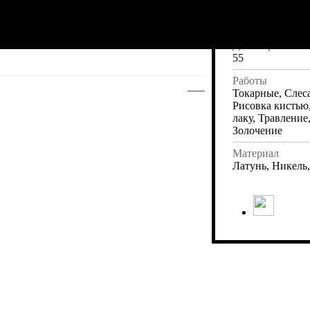
Длина
380
Диаметр
55
Работы
—
Токарные, Слес
Рисовка кистью
лаку, Травление
Золочение
Материал
Латунь, Никель,