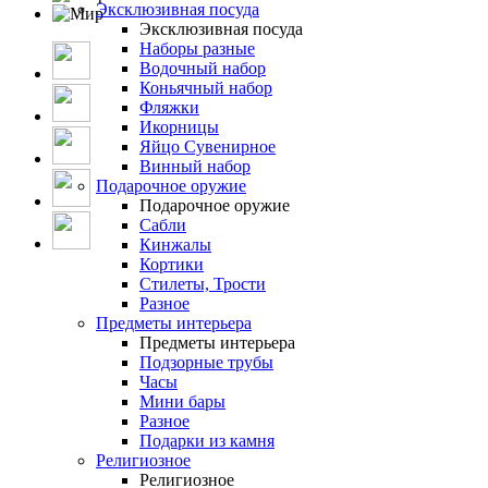
Эксклюзивная посуда
Эксклюзивная посуда
Наборы разные
Водочный набор
Коньячный набор
Фляжки
Икорницы
Яйцо Сувенирное
Винный набор
Подарочное оружие
Подарочное оружие
Сабли
Кинжалы
Кортики
Стилеты, Трости
Разное
Предметы интерьера
Предметы интерьера
Подзорные трубы
Часы
Мини бары
Разное
Подарки из камня
Религиозное
Религиозное