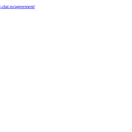
at-zlat.ru/agreement/