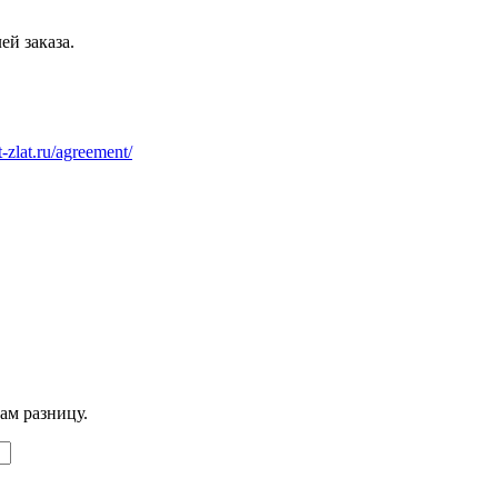
ей заказа.
at-zlat.ru/agreement/
ам разницу.