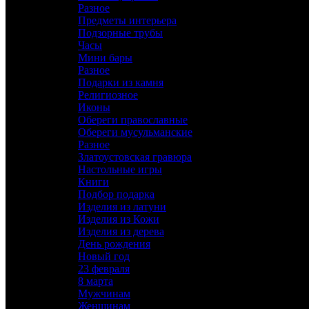
Разное
Предметы интерьера
Подзорные трубы
Часы
Мини бары
Разное
Подарки из камня
Религиозное
Иконы
Обереги православные
Обереги мусульманские
Разное
Златоустовская гравюра
Настольные игры
Книги
Подбор подарка
Изделия из латуни
Изделия из Кожи
Изделия из дерева
День рождения
Новый год
23 февраля
8 марта
Мужчинам
Женщинам