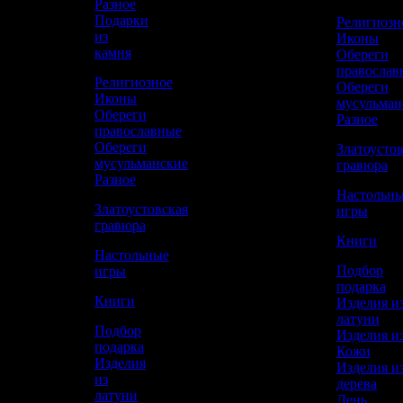
Разное
Подарки
Религиозн
из
Иконы
камня
Обереги
КУПИТЬ
православ
Религиозное
Обереги
Иконы
мусульман
Обереги
Сравнить товар
Разное
православные
Обереги
Златоусто
мусульманские
Рассчитать доставку СДЭК
гравюра
Разное
Настольн
Златоустовская
игры
гравюра
РАССЧИТАТЬ
Книги
Настольные
Подбор
игры
подарка
Длина
Книги
Изделия и
660
латуни
Подбор
Изделия и
Ширина
подарка
Кожи
320
Изделия
Изделия и
из
дерева
Высота
латуни
День
440