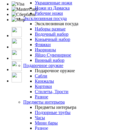
Украшенные ножи
Ножи из Дамаска
Рабочие ножи
Эксклюзивная посуда
Эксклюзивная посуда
Наборы разные
Водочный набор
Коньячный набор
Фляжки
Икорницы
Яйцо Сувенирное
Винный набор
Подарочное оружие
Подарочное оружие
Сабли
Кинжалы
Кортики
Стилеты, Трости
Разное
Предметы интерьера
Предметы интерьера
Подзорные трубы
Часы
Мини бары
Разное