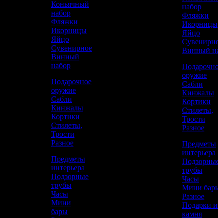
Коньячный
набор
набор
Фляжки
Фляжки
Икорницы
Икорницы
Яйцо
Яйцо
Сувенирн
3D
Сувенирное
Винный н
Винный
набор
Подарочн
оружие
Подарочное
Сабли
оружие
Кинжалы
Сабли
Кортики
Кинжалы
Стилеты,
Кортики
Трости
Стилеты,
Разное
Трости
Разное
Предметы
интерьера
Предметы
Подзорны
Аристократ
интерьера
трубы
Подзорные
Предметы интерьера
Часы
трубы
Мини бар
Часы
Каталог
Разное
Мини
Подарки и
415 630 р.
бары
камня